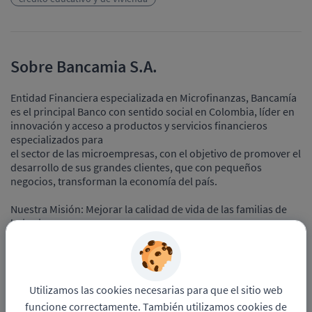
Sobre Bancamia S.A.
Entidad Financiera especializada en Microfinanzas, Bancamía
es el principal Banco con sentido social en Colombia, líder en
innovación y acceso a productos y servicios financieros
especializados para
el sector de las microempresas, con el objetivo de promover el
desarrollo de sus grandes clientes, que con pequeños
negocios, transforman la economía del país.
Nuestra Misión: Mejorar la calidad de vida de las familias de
bajos ingresos.
Nuestra visión: Facilitar el desarrollo productivo de los
clientes en la base de la pirámide económica, a través de la
provisión de productos y servicios financieros a su medida.
Utilizamos las cookies necesarias para que el sitio web
funcione correctamente. También utilizamos cookies de